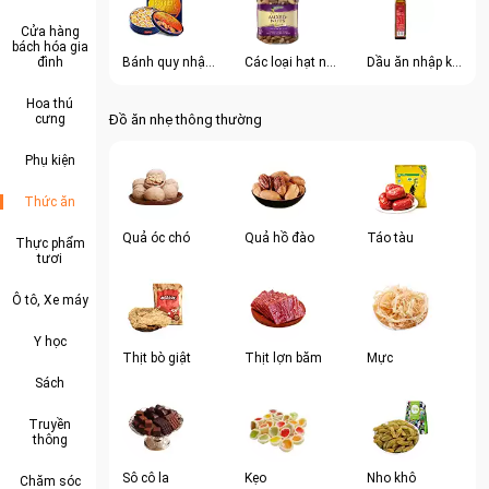
Cửa hàng
bách hóa gia
đình
Bánh quy nhập khẩu
Các loại hạt nhập khẩu
Dầu ăn nhập khẩu
Hoa thú
cưng
Đồ ăn nhẹ thông thường
Phụ kiện
Thức ăn
Quả óc chó
Quả hồ đào
Táo tàu
Thực phẩm
tươi
Ô tô, Xe máy
Y học
Thịt bò giật
Thịt lợn băm
Mực
Sách
Truyền
thông
Sô cô la
Kẹo
Nho khô
Chăm sóc