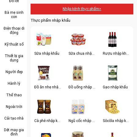
Đồ lót
Nhập kênh thực phẩm>
Bà mẹ sinh
con
Thực phẩm nhập khẩu
Điện thoại di
động
Kỹ thuật số
Sữa nhập khẩu
Sữa chua nhập khẩu
Rượu nhập khẩu
Thiết bị gia
dụng
Người đẹp
Hành lý
Đồ ăn nhẹ nhập khẩu
Đồ uống nhập khẩu
Gạo nhập khẩu
Thể thao
Ngoài trời
Cải tạo nhà
Cà phê nhập khẩu
Ngũ cốc nhập khẩu
Sôcôla nhập khẩu
Dệt may gia
đình