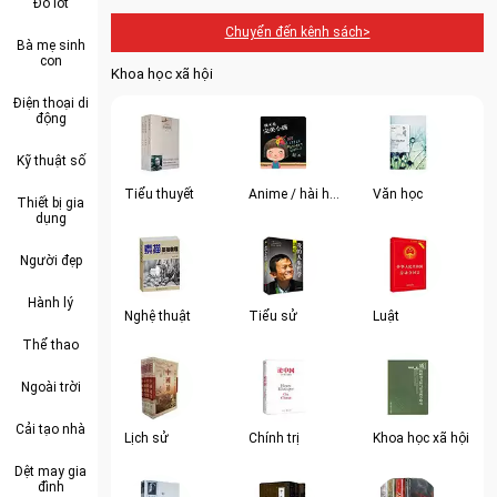
Đồ lót
Chuyển đến kênh sách>
Bà mẹ sinh
con
Khoa học xã hội
Điện thoại di
động
Kỹ thuật số
Tiểu thuyết
Anime / hài hước
Văn học
Thiết bị gia
dụng
Người đẹp
Hành lý
Nghệ thuật
Tiểu sử
Luật
Thể thao
Ngoài trời
Cải tạo nhà
Lịch sử
Chính trị
Khoa học xã hội
Dệt may gia
đình