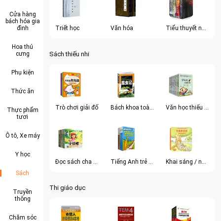
Cửa hàng
bách hóa gia
đình
Triết học
Văn hóa
Tiểu thuyết nhập khẩu
Hoa thú
cưng
Sách thiếu nhi
Phụ kiện
Thức ăn
Trò chơi giải đố
Bách khoa toàn thư
Văn học thiếu nhi
Thực phẩm
tươi
Ô tô, Xe máy
Y học
Đọc sách cha mẹ-con
Tiếng Anh trẻ em
Khai sáng / nhận thức
Sách
Thi giáo dục
Truyền
thông
Chăm sóc