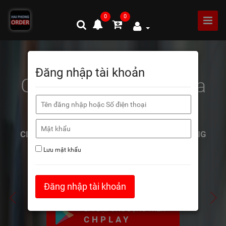
0
0
Đăng nhập tài khoản
Cài đặt ứng dụng mua
hàng
CLICK LOGO ĐỂ CÀI ĐẶT ỨNG DỤNG MUA HÀNG
Lưu mật khẩu
CÀI ĐẶT ỨNG DỤNG TRÊN
APPSTORE
Đăng nhập tài khoản
CÀI ĐẶT ỨNG DỤNG TRÊN
CHPLAY